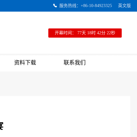
服务热线：+86-10-84923325
英文版
开幕时间：
77天
18时
42分
22秒
资料下载
联系我们
宴