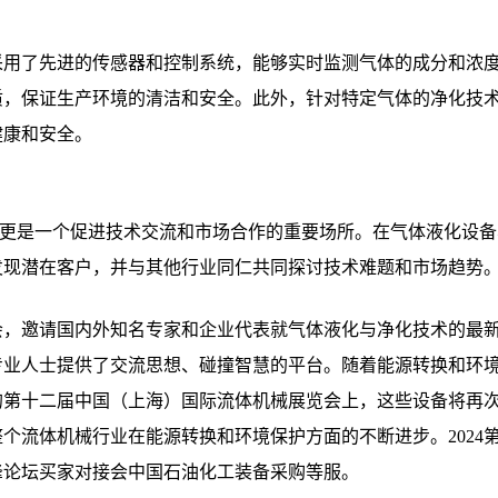
采用了先进的传感器和控制系统，能够实时监测气体的成分和浓
质，保证生产环境的清洁和安全。此外，针对特定气体的净化技
健康和安全。
，更是一个促进技术交流和市场合作的重要场所。在气体液化设
发现潜在客户，并与其他行业同仁共同探讨技术难题和市场趋势
会，邀请国内外知名专家和企业代表就气体液化与净化技术的最
专业人士提供了交流思想、碰撞智慧的平台。随着能源转换和环
的第十二届中国（上海）国际流体机械展览会上，这些设备将再
个流体机械行业在能源转换和环境保护方面的不断进步。2024
峰论坛买家对接会中国石油化工装备采购等服。