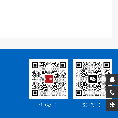
任（先生 ）
张（先生 ）