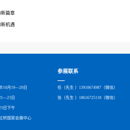
的新篇章
的新机遇
参展联系
年10月19—20日
任（先生 ）13910674987（微信）
1—23日
张（先生 ）18616725118（微信）
23日下午
虹桥国家会展中心