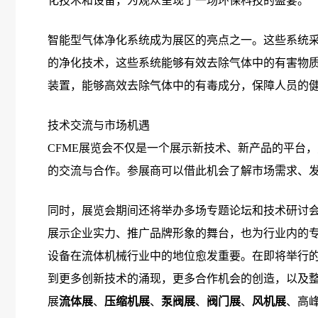
化技术和设备，为观众呈现了一场环保科技的盛宴。
智能型气体净化系统成为展区的亮点之一。这些系统
的净化技术，这些系统能够有效去除气体中的有害物
装置，能够高效去除气体中的有毒成分，保障人员的
技术交流与市场机遇
CFME展览会不仅是一个展示新技术、新产品的平台
的交流与合作。参展商可以借此机会了解市场需求、
同时，展览会期间还将举办多场专题论坛和技术研讨
展示企业实力、推广品牌形象的舞台，也为行业内的
设备在流体机械行业中的地位愈发重要。在即将举行
到更多创新技术的涌现，更多合作机会的创造，以及整
展
流体展
、
压缩机展
、
泵阀展
、
阀门展
、
风机展
、高