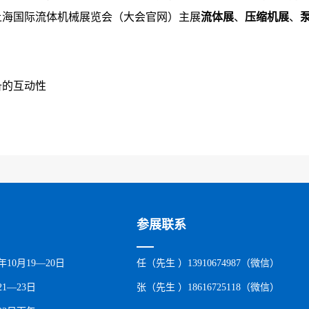
国上海国际流体机械展览会（大会官网）主展
流体展
、
压缩机展
、
备的互动性
参展联系
年10月19—20日
任（先生 ）13910674987（微信）
1—23日
张（先生 ）18616725118（微信）